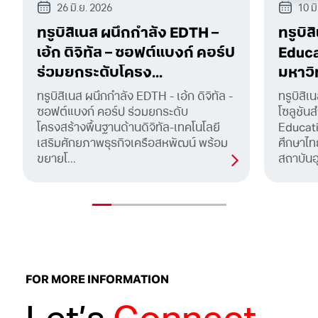
26 มิ.ย. 2026
10 ม
ทรูบิสิเนส ผนึกกำลัง EDTH –
ทรูบิส
เอ้ก ดิจิทัล – ซอฟต์แบงก์ คอร์ป
Educat
ร่วมยกระดับโครง...
มหาวิ
ทรูบิสิเนส ผนึกกำลัง EDTH - เอ้ก ดิจิทัล -
ทรูบิสิเ
ซอฟต์แบงก์ คอร์ป ร่วมยกระดับ
โซลูชัน
โครงสร้างพื้นฐานด้านดิจิทัล-เทคโนโลยี
Educat
เสริมศักยภาพธุรกิจเครือสหพัฒน์ พร้อม
ศึกษาไท
ขยายโ...
สถาบันอุ
FOR MORE INFORMATION