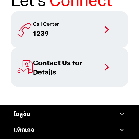
Let’s
Connect
Call Center
1239
Contact Us for
Details
โซลูชัน
Mobile
Desktop Solutions
แพ็กเกจ
Digital Infrastructure
Messaging Service