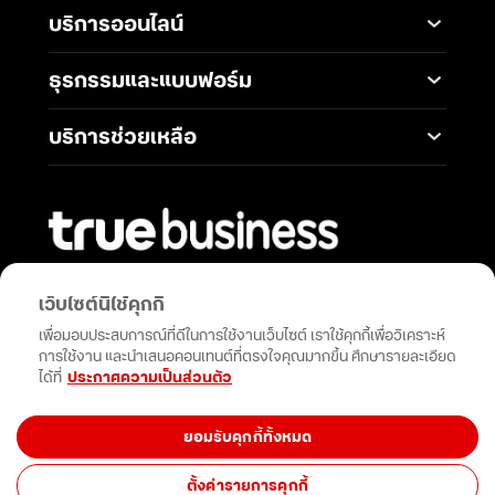
แพ็กเกจมือถือ
Service
บริการออนไลน์
5G Infrastructure
แพ็กเกจอินเทอร์เน็ต
Smart Solutions
Broadband Internet
TrueBusiness e-service
ธุรกรรมและแบบฟอร์ม
โซลูชันสำหรับ SME
Data Analytics and AI
Business Network
Solutions
ช่องทางการชำระค่าบริการ
Wireless Network
บริการช่วยเหลือ
IoT Management
การเพิ่ม-ลด วงเงินทรูมูฟ
Solutions
International Gateway
ติดต่อเรา
เอช
Mobile Security
Telephony and
คำถามที่พบบ่อย
การโอนกรรมสิทธิ์
Communications
Network & Operation
การแต่งตั้งทรูเป็นตัวแทน
Security
Productivity and
หักและนำส่งภาษี ณ ที่จ่าย
Collaboration
พันธมิตรที่คุณวางใจได้ในทุกความสำเร็จ
Security Service
เว็บไซต์นี้ใช้คุกกี้
การสมัครบัญชีบัตรเครดิต
เสริมพลังธุรกิจของคุณด้วยโซลูชัน
Cloud Services
Open Network API
เพื่อมอบประสบการณ์ที่ดีในการใช้งานเว็บไซต์ เราใช้คุกกี้เพื่อวิเคราะห์
การสมัครบัญชีธนาคาร
นวัตกรรมและการสนับสนุนที่ไม่หยุดยั้ง
การใช้งาน และนำเสนอคอนเทนต์ที่ตรงใจคุณมากขึ้น ศึกษารายละเอียด
การขอรับซิมใหม่เนื่องจาก
ได้ที่
ประกาศความเป็นส่วนตัว
ซิมเสีย
กดติดตาม
/ซิมหาย (Swap Sim)
ยอมรับคุกกี้ทั้งหมด
ตั้งค่ารายการคุกกี้