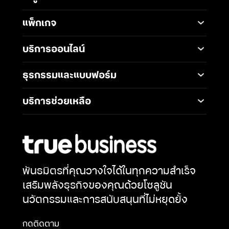
Mobile
Desktop Solutions
แพ็กเกจ
Digital Infrastructure
Messaging Service
แพ็กเกจมือถือ
Service
บริการออนไลน์
5G Infrastructure
แพ็กเกจอินเทอร์เน็ต
Smart Solutions
Broadband Internet
TrueBusiness e-service
ธุรกรรมและแบบฟอร์ม
โซลูชันสำหรับ SME
Data Analytics and AI
Business Network
Solutions
ช่องทางการชำระค่าบริการ
Wireless Network
บริการช่วยเหลือ
IoT Management
การเพิ่ม-ลด วงเงินทรูมูฟ
Solutions
International Gateway
ติดต่อเรา
เอช
Mobile Security
Telephony and
คำถามที่พบบ่อย
การโอนกรรมสิทธิ์
Communications
Network & Operation
การแต่งตั้งทรูเป็นตัวแทน
Security
Productivity and
หักและนำส่งภาษี ณ ที่จ่าย
Collaboration
พันธมิตรที่คุณวางใจได้ในทุกความสำเร็จ
Security Service
การสมัครบัญชีบัตรเครดิต
เสริมพลังธุรกิจของคุณด้วยโซลูชัน
Cloud Services
Open Network API
การสมัครบัญชีธนาคาร
นวัตกรรมและการสนับสนุนที่ไม่หยุดยั้ง
การขอรับซิมใหม่เนื่องจาก
ซิมเสีย
กดติดตาม