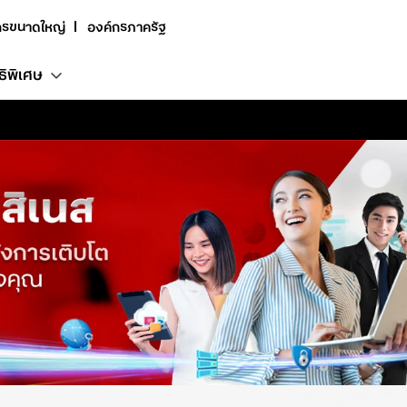
กรขนาดใหญ่
องค์กรภาครัฐ
ธิพิเศษ