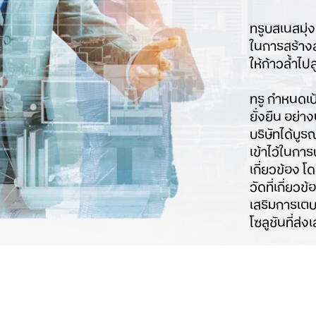
ทรูบิสิเนสมุ่
ในการสร้าง
ให้ก้าวล้ำไป
ทรู กำหนดเป
ยั่งยืน อย่
บริษัทได้บูร
เข้าไว้ในกา
เกี่ยวข้อง 
วัดที่เกี่ยว
เสริมการเติ
โซลูชันที่ส่ง