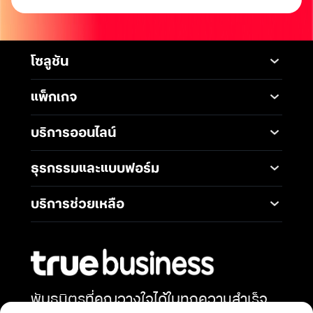
โซลูชัน
Mobile
Desktop Solutions
แพ็กเกจ
Digital Infrastructure
Messaging Service
แพ็กเกจมือถือ
Service
บริการออนไลน์
5G Infrastructure
แพ็กเกจอินเทอร์เน็ต
Smart Solutions
Broadband Internet
TrueBusiness e-service
ธุรกรรมและแบบฟอร์ม
โซลูชันสำหรับ SME
Data Analytics and AI
Business Network
Solutions
ช่องทางการชำระค่าบริการ
Wireless Network
บริการช่วยเหลือ
IoT Management
การเพิ่ม-ลด วงเงินทรูมูฟ
Solutions
International Gateway
ติดต่อเรา
เอช
Mobile Security
Telephony and
คำถามที่พบบ่อย
การโอนกรรมสิทธิ์
Communications
Network & Operation
การแต่งตั้งทรูเป็นตัวแทน
Security
Productivity and
หักและนำส่งภาษี ณ ที่จ่าย
Collaboration
พันธมิตรที่คุณวางใจได้ในทุกความสำเร็จ
Security Service
การสมัครบัญชีบัตรเครดิต