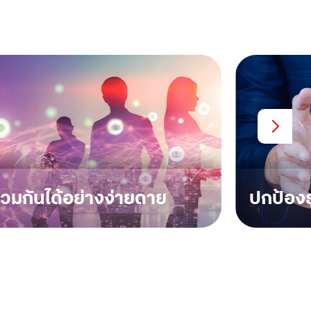
วมกันได้อย่างง่ายดาย
ปกป้องธ