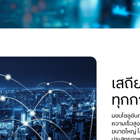
เสถี
ทุกก
มอบโซลูชันก
ความเร็วสู
ขนาดใหญ่ โ
ประสิทธิภา