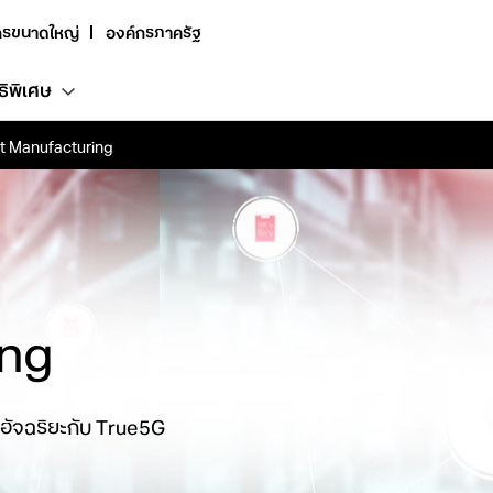
กรขนาดใหญ่
องค์กรภาครัฐ
ธิพิเศษ
t Manufacturing
ing
อัจฉริยะกับ True5G