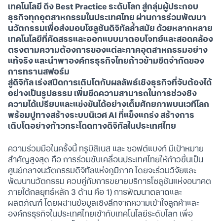
เทคโนโลยี ดึง Best Practice ระดับโลก สู่กลุ่มผู้ประกอบ
ธุรกิจทุกอุตสาหกรรมในประเทศไทย ผ่านการร่วมพัฒนา
นวัตกรรมเพื่อส่งมอบโซลูชันดิจิทัลล้ำสมัย ด้วยหลากหลาย
เทคโนโลยีที่คัดสรรและออกแบบมาตอบโจทย์และสอดคล้อง
ตรงตามความต้องการของแต่ละภาคอุตสาหกรรมอย่าง
แท้จริง และนำพาองค์กรธุรกิจไทยก้าวข้ามขีดจำกัดของ
การทรานสฟอร์ม
สู่ดิจิทัล เร่งสปีดการเติบโตกับผลลัพธ์เชิงธุรกิจที่จับต้องได้
อย่างเป็นรูปธรรม เพิ่มขีดความสามารถในการช่วงชิง
ความได้เปรียบและแข่งขันได้อย่างเต็มศักยภาพบนเวทีโลก
พร้อมปูทางสร้างระบบนิเวศ AI ที่แข็งแกร่ง สร้างการ
เติบโตอย่างก้าวกระโดดทางดิจิทัลในประเทศไทย
ความร่วมมือในครั้งนี้ ทรูบิสิเนส และ ซอฟต์แบงก์ มีเป้าหมาย
สำคัญสูงสุด คือ การร่วมขับเคลื่อนประเทศไทยให้ก้าวขึ้นเป็น
ศูนย์กลางนวัตกรรมดิจิทัลแห่งภูมิภาค โดยจะร่วมวิจัยและ
พัฒนานวัตกรรม ควบคู่กับการขยายบริการโซลูชันแห่งอนาคต
ภายใต้กลยุทธ์หลัก 3 ด้าน คือ 1) การพัฒนาตลาดและ
ผลิตภัณฑ์ โดยผสานข้อมูลเชิงลึกจากความเข้าใจลูกค้าและ
องค์กรธุรกิจในประเทศไทยเข้ากับเทคโนโลยีระดับโลก เพื่อ