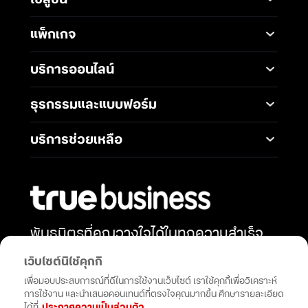
Mobile
Desktop Solutions
แพ็กเกจ
Digital Infrastructure
Messaging Service
แพ็กเกจมือถือ
Service
บริการออนไลน์
5G Infrastructure
แพ็กเกจอินเทอร์เน็ต
Smart Solutions
Broadband Internet
TrueBusiness e-service
ธุรกรรมและแบบฟอร์ม
โซลูชันสำหรับ SME
Data Analytics and AI
Business Network
Solutions
ช่องทางการชำระค่าบริการ
Wireless Network
บริการช่วยเหลือ
IoT Management
การเพิ่ม-ลด วงเงินทรูมูฟ
Solutions
International Gateway
ติดต่อเรา
เอช
Mobile Security
Telephony and
คำถามที่พบบ่อย
การโอนกรรมสิทธิ์
Communications
Network & Operation
การแต่งตั้งทรูเป็นตัวแทน
Security
Productivity and
หักและนำส่งภาษี ณ ที่จ่าย
Collaboration
พันธมิตรที่คุณวางใจได้ในทุกความสำเร็จ
Security Service
การสมัครบัญชีบัตรเครดิต
เสริมพลังธุรกิจของคุณด้วยโซลูชัน
Cloud Services
Open Network API
เว็บไซต์นี้ใช้คุกกี้
การสมัครบัญชีธนาคาร
นวัตกรรมและการสนับสนุนที่ไม่หยุดยั้ง
เพื่อมอบประสบการณ์ที่ดีในการใช้งานเว็บไซต์ เราใช้คุกกี้เพื่อวิเคราะห์
การขอรับซิมใหม่เนื่องจาก
การใช้งาน และนำเสนอคอนเทนต์ที่ตรงใจคุณมากขึ้น ศึกษารายละเอียด
ซิมเสีย
กดติดตาม
ได้ที่
ประกาศความเป็นส่วนตัว