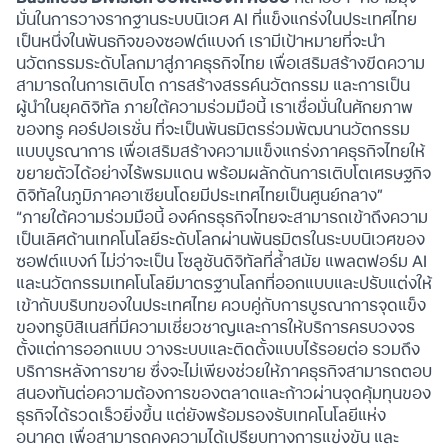
มั่นในการวางรากฐานระบบนิเวศ AI ที่แข็งแกร่งในประเทศไทย
เป็นหนึ่งในพันธกิจของซอฟต์แบงก์ เรามีเป้าหมายที่จะนำ
นวัตกรรมระดับโลกมาสู่ภาคธุรกิจไทย เพื่อเสริมสร้างขีดความ
สามารถในการเติบโต การสร้างสรรค์นวัตกรรม และการเป็น
ผู้นำในยุคดิจิทัล ภายใต้ความร่วมมือนี้ เราเชื่อมั่นในศักยภาพ
ของทรู คอร์ปอเรชั่น ที่จะเป็นพันธมิตรร่วมพัฒนานวัตกรรม
แบบบูรณาการ เพื่อเสริมสร้างความแข็งแกร่งภาคธุรกิจไทยให้
ขยายตัวได้อย่างไร้พรมแดน พร้อมผลักดันการเติบโตเศรษฐกิจ
ดิจิทัลในภูมิภาคอาเซียนโดยมีประเทศไทยเป็นศูนย์กลาง”
“ภายใต้ความร่วมมือนี้ องค์กรธุรกิจไทยจะสามารถเข้าถึงความ
เป็นเลิศด้านเทคโนโลยีระดับโลกผ่านพันธมิตรในระบบนิเวศของ
ซอฟต์แบงก์ ไม่ว่าจะเป็น โซลูชันดิจิทัลที่ล้ำสมัย แพลตฟอร์ม AI
และนวัตกรรมเทคโนโลยีมาตรฐานโลกที่ออกแบบและปรับแต่งให้
เข้ากับบริบทของในประเทศไทย ควบคู่กับการบูรณาการจุดแข็ง
ของทรูบิสิเนสที่มีความเชี่ยวชาญและการให้บริการครบวงจร
ตั้งแต่การออกแบบ วางระบบและติดตั้งแบบไร้รอยต่อ รวมถึง
บริการหลังการขาย ซึ่งจะไม่เพียงช่วยให้ภาคธุรกิจสามารถตอบ
สนองทันต่อความต้องการของตลาดและก้าวผ่านจุดคุ้มทุนของ
ธุรกิจได้รวดเร็วยิ่งขึ้น แต่ยังพร้อมรองรับเทคโนโลยีแห่ง
อนาคต เพื่อสามารถคงความได้เปรียบทางการแข่งขัน และ