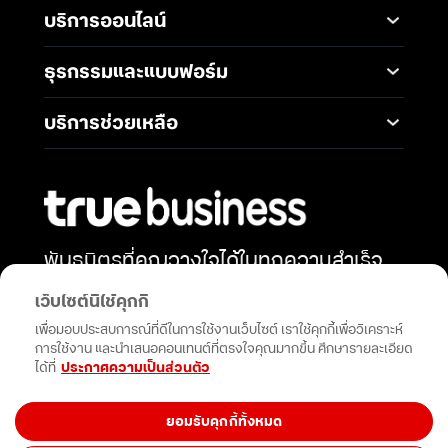
แพ็กเกจมือถือ
Service
บริการออนไลน์
5G Infrastructure
แพ็กเกจอินเทอร์เน็ต
Smart Solutions
Broadband Internet
TrueBusiness e-service
ธุรกรรมและแบบฟอร์ม
โซลูชันสำหรับ SME
Data Analytics and AI
Business Network
Solutions
ช่องทางการชำระค่าบริการ
Wireless Network
บริการช่วยเหลือ
IoT Management
การเพิ่ม-ลด วงเงินทรูมูฟ
Solutions
International Gateway
ติดต่อเรา
เอช
Mobile Security
Telephony and
คำถามที่พบบ่อย
การโอนกรรมสิทธิ์
Communications
Network & Operation
การแต่งตั้งทรูเป็นตัวแทน
Security
Productivity and
หักและนำส่งภาษี ณ ที่จ่าย
Collaboration
พันธมิตรที่คุณวางใจได้ในทุกความสำเร็จ
Security Service
การสมัครบัญชีบัตรเครดิต
เสริมพลังธุรกิจของคุณด้วยโซลูชัน
Cloud Services
Open Network API
เว็บไซต์นี้ใช้คุกกี้
การสมัครบัญชีธนาคาร
นวัตกรรมและการสนับสนุนที่ไม่หยุดยั้ง
เพื่อมอบประสบการณ์ที่ดีในการใช้งานเว็บไซต์ เราใช้คุกกี้เพื่อวิเคราะห์
การขอรับซิมใหม่เนื่องจาก
การใช้งาน และนำเสนอคอนเทนต์ที่ตรงใจคุณมากขึ้น ศึกษารายละเอียด
ซิมเสีย
กดติดตาม
ได้ที่
ประกาศความเป็นส่วนตัว
/ซิมหาย (Swap Sim)
ยอมรับคุกกี้ทั้งหมด