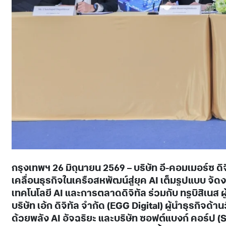
กรุงเทพฯ
26 มิถุนายน 2569 – บริษัท อี-คอมเมอร์ซ ด
เคลื่อนธุรกิจในเครือสหพัฒน์สู่ยุค AI เต็มรูปแบบ
เทคโนโลยี AI และการตลาดดิจิทัล ร่วมกับ ทรูบิสิเนส 
บริษัท เอ้ก ดิจิทัล จำกัด (EGG Digital) ผู้นำธุรกิ
ด้วยพลัง AI อัจฉริยะ และบริษัท ซอฟต์แบงก์ คอร์ป 