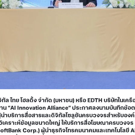
ิจิทัล ไทย โฮลดิ้ง จำกัด (มหาชน) หรือ EDTH บริษัทในเค
 จัดงาน “AI Innovation Alliance” ประกาศลงนามบันทึกข
ผู้นำบริการสื่อสารและดิจิทัลโซลูชันครบวงจรสำหรับองค์
จด้านวิเคราะห์ข้อมูลขนาดใหญ่ ให้บริการสื่อโฆษณาครบวงจ
(SoftBank Corp.) ผู้นำธุรกิจโทรคมนาคมและเทคโนโลยี AI