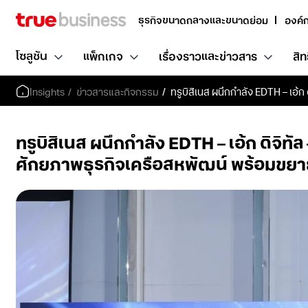
ธุรกิจขนาดกลางและขนาดย่อม
องค์
โซลูชัน
แพ็กเกจ
เรื่องราวและข่าวสาร
สิท
Insights
ข่าวสารและกิจกรรม
ทรูบิสิเนส ผนึกกำลัง EDTH – เอ้ก 
ทรูบิสิเนส ผนึกกำลัง EDTH – เอ้ก ดิจิท
ศักยภาพธุรกิจเครือสหพัฒน์ พร้อมขยา