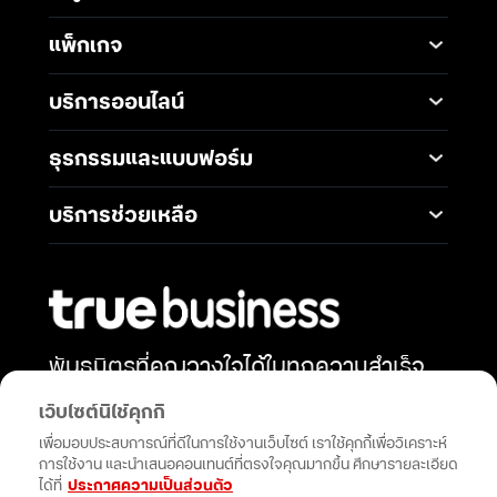
Mobile
Desktop Solutions
แพ็กเกจ
Digital Infrastructure
Messaging Service
แพ็กเกจมือถือ
Service
บริการออนไลน์
5G Infrastructure
แพ็กเกจอินเทอร์เน็ต
Smart Solutions
Broadband Internet
TrueBusiness e-service
ธุรกรรมและแบบฟอร์ม
โซลูชันสำหรับ SME
Data Analytics and AI
Business Network
Solutions
ช่องทางการชำระค่าบริการ
Wireless Network
บริการช่วยเหลือ
IoT Management
การเพิ่ม-ลด วงเงินทรูมูฟ
Solutions
International Gateway
ติดต่อเรา
เอช
Mobile Security
Telephony and
คำถามที่พบบ่อย
การโอนกรรมสิทธิ์
Communications
Network & Operation
การแต่งตั้งทรูเป็นตัวแทน
Security
Productivity and
หักและนำส่งภาษี ณ ที่จ่าย
Collaboration
พันธมิตรที่คุณวางใจได้ในทุกความสำเร็จ
Security Service
การสมัครบัญชีบัตรเครดิต
เสริมพลังธุรกิจของคุณด้วยโซลูชัน
Cloud Services
Open Network API
เว็บไซต์นี้ใช้คุกกี้
การสมัครบัญชีธนาคาร
นวัตกรรมและการสนับสนุนที่ไม่หยุดยั้ง
เพื่อมอบประสบการณ์ที่ดีในการใช้งานเว็บไซต์ เราใช้คุกกี้เพื่อวิเคราะห์
การขอรับซิมใหม่เนื่องจาก
การใช้งาน และนำเสนอคอนเทนต์ที่ตรงใจคุณมากขึ้น ศึกษารายละเอียด
ซิมเสีย
กดติดตาม
ได้ที่
ประกาศความเป็นส่วนตัว