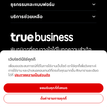
TrueBusiness e-service
ธุรกรรมและแบบฟอร์ม
โซลูชันสำหรับ SME
Data Analytics and AI
Business Network
Solutions
ช่องทางการชำระค่าบริการ
Wireless Network
บริการช่วยเหลือ
IoT Management
การเพิ่ม-ลด วงเงินทรูมูฟ
Solutions
International Gateway
ติดต่อเรา
เอช
Mobile Security
Telephony and
คำถามที่พบบ่อย
การโอนกรรมสิทธิ์
Communications
Network & Operation
การแต่งตั้งทรูเป็นตัวแทน
Security
Productivity and
หักและนำส่งภาษี ณ ที่จ่าย
Collaboration
พันธมิตรที่คุณวางใจได้ในทุกความสำเร็จ
Security Service
การสมัครบัญชีบัตรเครดิต
เสริมพลังธุรกิจของคุณด้วยโซลูชัน
Cloud Services
Open Network API
เว็บไซต์นี้ใช้คุกกี้
การสมัครบัญชีธนาคาร
นวัตกรรมและการสนับสนุนที่ไม่หยุดยั้ง
เพื่อมอบประสบการณ์ที่ดีในการใช้งานเว็บไซต์ เราใช้คุกกี้เพื่อวิเคราะห์
การขอรับซิมใหม่เนื่องจาก
การใช้งาน และนำเสนอคอนเทนต์ที่ตรงใจคุณมากขึ้น ศึกษารายละเอียด
ซิมเสีย
กดติดตาม
ได้ที่
ประกาศความเป็นส่วนตัว
/ซิมหาย (Swap Sim)
ยอมรับคุกกี้ทั้งหมด
©True Corporation Public Company Limited. All rights reserved.
ตั้งค่ารายการคุกกี้
Privacy Policy