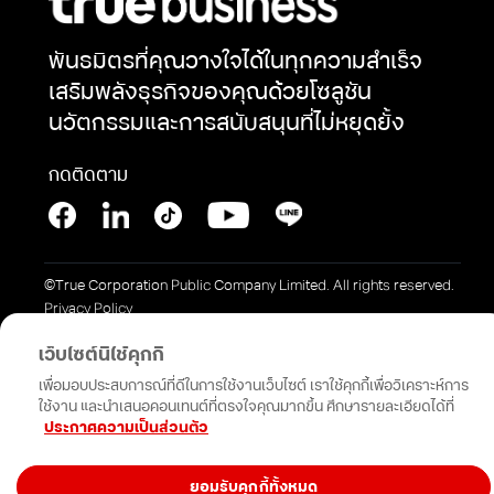
Network & Operation
การแต่งตั้งทรูเป็นตัวแทน
Security
Productivity and
หักและนำส่งภาษี ณ ที่จ่าย
Collaboration
พันธมิตรที่คุณวางใจได้ในทุกความสำเร็จ
Security Service
การสมัครบัญชีบัตรเครดิต
เสริมพลังธุรกิจของคุณด้วยโซลูชัน
Cloud Services
Open Network API
การสมัครบัญชีธนาคาร
นวัตกรรมและการสนับสนุนที่ไม่หยุดยั้ง
การขอรับซิมใหม่เนื่องจาก
ซิมเสีย
กดติดตาม
/ซิมหาย (Swap Sim)
©True Corporation Public Company Limited. All rights reserved.
Privacy Policy
เว็บไซต์นี้ใช้คุกกี้
เพื่อมอบประสบการณ์ที่ดีในการใช้งานเว็บไซต์ เราใช้คุกกี้เพื่อวิเคราะห์การ
ใช้งาน และนำเสนอคอนเทนต์ที่ตรงใจคุณมากขึ้น ศึกษารายละเอียดได้ที่
ประกาศความเป็นส่วนตัว
ยอมรับคุกกี้ทั้งหมด