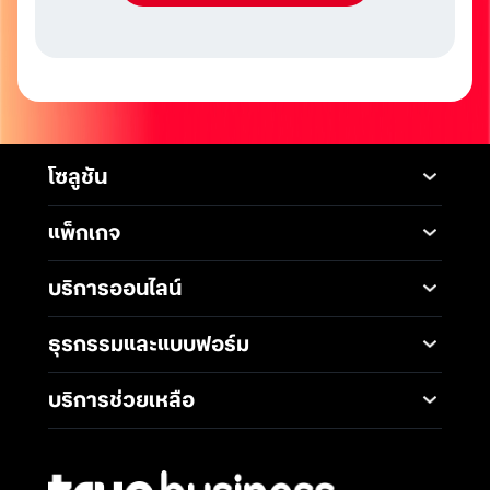
โซลูชัน
Mobile
Desktop Solutions
แพ็กเกจ
Digital Infrastructure
Messaging Service
แพ็กเกจมือถือ
Service
บริการออนไลน์
5G Infrastructure
แพ็กเกจอินเทอร์เน็ต
Smart Solutions
Broadband Internet
TrueBusiness e-service
ธุรกรรมและแบบฟอร์ม
โซลูชันสำหรับ SME
Data Analytics and AI
Business Network
Solutions
ช่องทางการชำระค่าบริการ
Wireless Network
บริการช่วยเหลือ
IoT Management
การเพิ่ม-ลด วงเงินทรูมูฟ
Solutions
International Gateway
ติดต่อเรา
เอช
Mobile Security
Telephony and
คำถามที่พบบ่อย
การโอนกรรมสิทธิ์
Communications