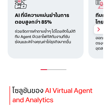
AI ที่มีความแม่นยำในการ
ทีมผู
ตอบสูงกว่า 85%
ไทย 
ลูกค
ช่วยจัดการคำถามซ้ำๆ ได้โดยอัตโนมัติ
ทีม Agent มีเวลาโฟกัสกับงานที่ซับ
ออกแบ
ซ้อนและสร้างคุณค่าให้ธุรกิจมากขึ้น
ตรงจุด
อุตสา
โซลูชันของ
AI Virtual Agent
and Analytics