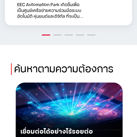
EEC Automation Park เกิดขึ้นเพื่อ
เป็นศูนย์เครือข่ายความร่วมมือระบบ
อัตโนมัติ หุ่นยนต์และดิจิทัล ที่จะเป็น
ฐานสำคัญเพื่อขับเคลื่อนพัฒนา
อุตสาหกรรมในพื้นที่อีอีซีในการก้าวสู่
โรงงานอัจฉริยะ เมื่อเสริมด้วยการใช้
ระบบทรู 5G ก็จะทำให้เห็นถึงการ
ทำงานจริงแบบอุตสาหกรรม 4.0 ที่
พร้อมให้นำไปต่อยอดใด้ในหลายธุรกิจ
อุตสาหกรรม
ค้นหาตาม
ความต้องการ
เชื่อมต่อได้อย่างไร้รอยต่อ