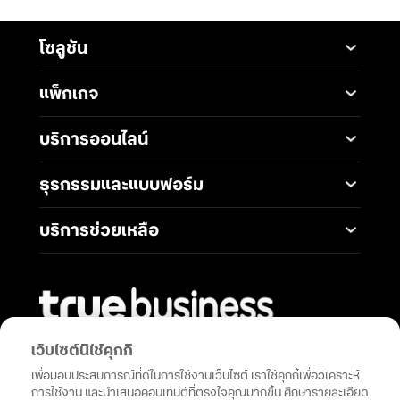
โซลูชัน
Mobile
Desktop Solutions
แพ็กเกจ
Digital Infrastructure
Messaging Service
แพ็กเกจมือถือ
Service
บริการออนไลน์
5G Infrastructure
แพ็กเกจอินเทอร์เน็ต
Smart Solutions
Broadband Internet
TrueBusiness e-service
ธุรกรรมและแบบฟอร์ม
โซลูชันสำหรับ SME
Data Analytics and AI
Business Network
Solutions
ช่องทางการชำระค่าบริการ
Wireless Network
บริการช่วยเหลือ
IoT Management
การเพิ่ม-ลด วงเงินทรูมูฟ
Solutions
International Gateway
ติดต่อเรา
เอช
Mobile Security
Telephony and
คำถามที่พบบ่อย
การโอนกรรมสิทธิ์
Communications
Network & Operation
การแต่งตั้งทรูเป็นตัวแทน
Security
Productivity and
หักและนำส่งภาษี ณ ที่จ่าย
Collaboration
พันธมิตรที่คุณวางใจได้ในทุกความสำเร็จ
เว็บไซต์นี้ใช้คุกกี้
Security Service
การสมัครบัญชีบัตรเครดิต
เสริมพลังธุรกิจของคุณด้วยโซลูชัน
Cloud Services
เพื่อมอบประสบการณ์ที่ดีในการใช้งานเว็บไซต์ เราใช้คุกกี้เพื่อวิเคราะห์
Open Network API
การใช้งาน และนำเสนอคอนเทนต์ที่ตรงใจคุณมากขึ้น ศึกษารายละเอียด
การสมัครบัญชีธนาคาร