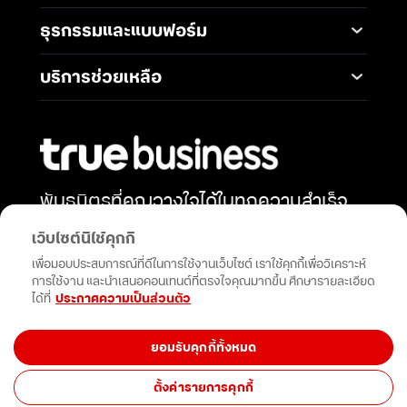
แพ็กเกจอินเทอร์เน็ต
Smart Solutions
Broadband Internet
TrueBusiness e-service
ธุรกรรมและแบบฟอร์ม
โซลูชันสำหรับ SME
Data Analytics and AI
Business Network
Solutions
ช่องทางการชำระค่าบริการ
Wireless Network
บริการช่วยเหลือ
IoT Management
การเพิ่ม-ลด วงเงินทรูมูฟ
Solutions
International Gateway
ติดต่อเรา
เอช
Mobile Security
Telephony and
คำถามที่พบบ่อย
การโอนกรรมสิทธิ์
Communications
Network & Operation
การแต่งตั้งทรูเป็นตัวแทน
Security
Productivity and
หักและนำส่งภาษี ณ ที่จ่าย
Collaboration
พันธมิตรที่คุณวางใจได้ในทุกความสำเร็จ
Security Service
การสมัครบัญชีบัตรเครดิต
เสริมพลังธุรกิจของคุณด้วยโซลูชัน
Cloud Services
Open Network API
เว็บไซต์นี้ใช้คุกกี้
การสมัครบัญชีธนาคาร
นวัตกรรมและการสนับสนุนที่ไม่หยุดยั้ง
เพื่อมอบประสบการณ์ที่ดีในการใช้งานเว็บไซต์ เราใช้คุกกี้เพื่อวิเคราะห์
การขอรับซิมใหม่เนื่องจาก
การใช้งาน และนำเสนอคอนเทนต์ที่ตรงใจคุณมากขึ้น ศึกษารายละเอียด
ซิมเสีย
กดติดตาม
ได้ที่
ประกาศความเป็นส่วนตัว
/ซิมหาย (Swap Sim)
ยอมรับคุกกี้ทั้งหมด
©True Corporation Public Company Limited. All rights reserved.
ตั้งค่ารายการคุกกี้
Privacy Policy