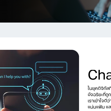
Cha
ในยุคดิจิทั
อัจฉริยะที่ถู
เราเข้าใจดี
แน่นแฟ้น และ