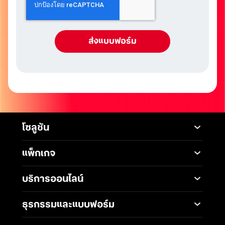
โซลูชัน
Mobile
Desktop Solutions
แพ็กเกจ
Digital Infrastructure
Messaging Service
แพ็กเกจมือถือ
Service
บริการออนไลน์
5G Infrastructure
แพ็กเกจอินเทอร์เน็ต
Smart Solutions
Broadband Internet
TrueBusiness e-service
ธุรกรรมและแบบฟอร์ม
โซลูชันสำหรับ SME
Data Analytics and AI
Business Network
Solutions
ช่องทางการชำระค่าบริการ