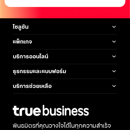
โซลูชัน
Mobile
Desktop Solutions
แพ็กเกจ
Digital Infrastructure
Messaging Service
แพ็กเกจมือถือ
Service
บริการออนไลน์
5G Infrastructure
แพ็กเกจอินเทอร์เน็ต
Smart Solutions
Broadband Internet
TrueBusiness e-service
ธุรกรรมและแบบฟอร์ม
โซลูชันสำหรับ SME
Data Analytics and AI
Business Network
Solutions
ช่องทางการชำระค่าบริการ
Wireless Network
บริการช่วยเหลือ
IoT Management
การเพิ่ม-ลด วงเงินทรูมูฟ
Solutions
International Gateway
ติดต่อเรา
เอช
Mobile Security
Telephony and
คำถามที่พบบ่อย
การโอนกรรมสิทธิ์
Communications
Network & Operation
การแต่งตั้งทรูเป็นตัวแทน
Security
Productivity and
หักและนำส่งภาษี ณ ที่จ่าย
Collaboration
พันธมิตรที่คุณวางใจได้ในทุกความสำเร็จ
Security Service