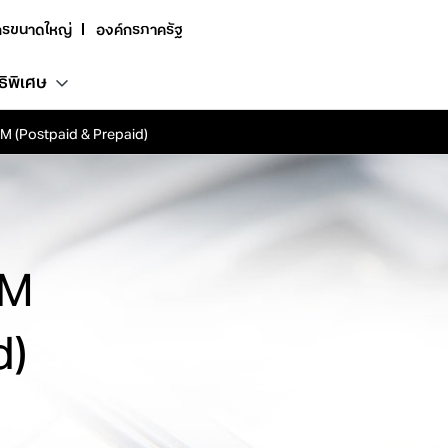
กรขนาดใหญ่
องค์กรภาครัฐ
ธิพิเศษ
SIM
(Postpaid & Prepaid)
IM
d)