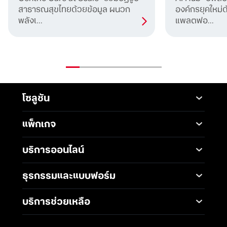
สาธารณสุขไทยด้วยข้อมูล ผนวก
องค์กรยุคใหม่
พลังเ...
แพลตฟอ...
โซลูชัน
Mobile
Desktop Solutions
แพ็กเกจ
Digital Infrastructure
Messaging Service
แพ็กเกจมือถือ
Service
บริการออนไลน์
5G Infrastructure
แพ็กเกจอินเทอร์เน็ต
Smart Solutions
Broadband Internet
TrueBusiness e-service
ธุรกรรมและแบบฟอร์ม
โซลูชันสำหรับ SME
Data Analytics and AI
Business Network
Solutions
ช่องทางการชำระค่าบริการ
Wireless Network
บริการช่วยเหลือ
IoT Management
การเพิ่ม-ลด วงเงินทรูมูฟ
Solutions
International Gateway
ติดต่อเรา
เอช