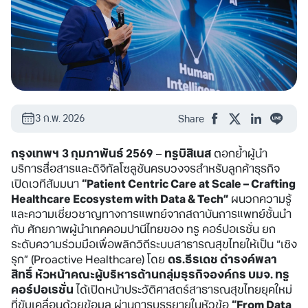
3 ก.พ. 2026
Share
กรุงเทพฯ
3 กุมภาพันธ์ 2569
–
ทรูบิสิเนส
ตอกย้ำผู้นำ
บริการสื่อสารและดิจิทัลโซลูชันครบวงจรสำหรับลูกค้าธุรกิจ
เปิดเวทีสัมมนา
“Patient Centric Care at Scale – Crafting
Healthcare Ecosystem with Data & Tech”
ผนวกความรู้
และความเชี่ยวชาญทางการแพทย์จากสถาบันการแพทย์ชั้นนำ
กับ ศักยภาพผู้นำเทคคอมปานีไทยของ ทรู คอร์ปอเรชั่น ยก
ระดับความร่วมมือเพื่อพลิกวิถีระบบสาธารณสุขไทยให้เป็น “เชิง
รุก” (Proactive Healthcare) โดย
ดร.ธีรเดช ดำรงค์พลา
สิทธิ์ หัวหน้าคณะผู้บริหารด้านกลุ่มธุรกิจองค์กร
บมจ. ทรู
คอร์ปอเรชั่น
ได้เปิดหน้าประวัติศาสตร์สาธารณสุขไทยยุคใหม่
ที่ขับเคลื่อนด้วยข้อมูล ผ่านการบรรยายในหัวข้อ
“From Data