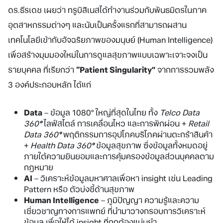
ดร.ธีรเดช เผยว่า ทรูบิสิเนสได้ทำงานร่วมกับพันธมิตรในภาค
อุตสาหกรรมต่างๆ และนับเป็นครั้งแรกที่สามารถผสาน
เทคโนโลยีเข้ากับอัจฉริยภาพของมนุษย์ (Human Intelligence)
เพื่อสร้างมุมมองใหม่ในการดูแลสุขภาพแบบเฉพาะเจาะจงเป็น
รายบุคคล ที่เรียกว่า
“
Patient Singularity”
จากการรวมพลัง
3 องค์ประกอบหลัก ได้แก่
Data
– ข้อมูล 1080° ใหญ่ที่สุดในไทย ทั้ง
Telco Data
360
°
ไลฟ์สไตล์ การเคลื่อนไหว และการพักผ่อน +
Retail
Data 360
°
พฤติกรรมการอุปโภคบริโภคผ่านตะกร้าสินค้า
+
Health Data 360
°
ข้อมูลสุขภาพ ซึ่งข้อมูลทั้งหมดอยู่
ภายใต้ความยินยอมและการคุ้มครองข้อมูลส่วนบุคคลตาม
กฎหมาย
AI
– วิเคราะห์ข้อมูลมหาศาลเพื่อหา insight เช่น Leading
Pattern หรือ ตัวบ่งชี้ด้านสุขภาพ
Human Intelligence
– ภูมิปัญญา ความรู้และความ
เชี่ยวชาญทางการแพทย์ ที่นำมาวางกรอบการวิเคราะห์
ข้อมูล เพื่อให้ได้ insight ที่ถูกต้องแม่นยำ