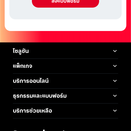
โซลูชัน
Mobile
Desktop Solutions
แพ็กเกจ
Digital Infrastructure
Messaging Service
แพ็กเกจมือถือ
Service
บริการออนไลน์
5G Infrastructure
แพ็กเกจอินเทอร์เน็ต
Smart Solutions
Broadband Internet
TrueBusiness e-service
ธุรกรรมและแบบฟอร์ม
โซลูชันสำหรับ SME
Data Analytics and AI
Business Network
Solutions
ช่องทางการชำระค่าบริการ
Wireless Network
บริการช่วยเหลือ
IoT Management
การเพิ่ม-ลด วงเงินทรูมูฟ
Solutions
International Gateway
ติดต่อเรา
เอช
Mobile Security
Telephony and
คำถามที่พบบ่อย