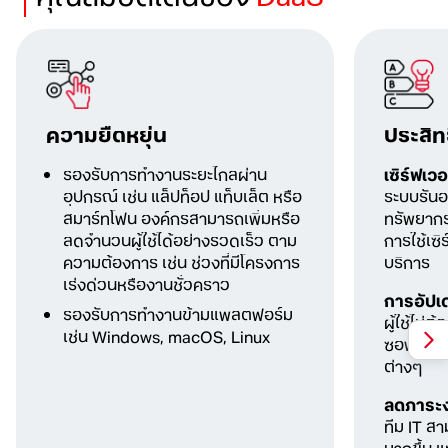
ความยืดหยุ่น
ประสิท
รองรับการทำงานระยะไกลผ่าน
เซิร์ฟเว
อุปกรณ์ เช่น แล็ปท็อป แท็บเล็ต หรือ
ระบบรันอ
สมาร์ทโฟน องค์กรสามารถเพิ่มหรือ
ทรัพยาก
ลดจำนวนผู้ใช้ได้อย่างรวดเร็ว ตาม
การใช้เซิ
ความต้องการ เช่น
ช่วงที่มีโครงการ
บริการ
เร่งด่วน
หรืองานชั่วคราว
การอัปเด
รองรับการทำงาน
ข้ามแพลตฟอร์ม
ผู้ใช้ไม่ต
เช่น Windows, macOS, Linux
ซอฟต์แวร
ต่างๆ
ลดภาระง
ทีม IT สา