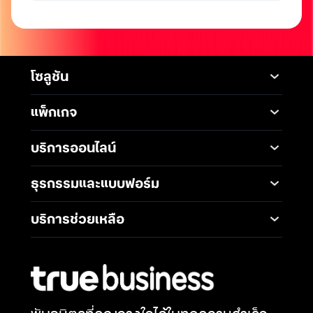
โซลูชัน
Mobile
Desktop Solutions
แพ็กเกจ
Digital Infrastructure
Messaging Service
แพ็กเกจมือถือ
Service
บริการออนไลน์
5G Infrastructure
แพ็กเกจอินเทอร์เน็ต
Smart Solutions
Broadband Internet
TrueBusiness e-service
ธุรกรรมและแบบฟอร์ม
โซลูชันสำหรับ SME
Data Analytics and AI
Business Network
Solutions
ช่องทางการชำระค่าบริการ
Wireless Network
บริการช่วยเหลือ
IoT Management
การเพิ่ม-ลด วงเงินทรูมูฟ
Solutions
International Gateway
ติดต่อเรา
เอช
Mobile Security
Telephony and
คำถามที่พบบ่อย
การโอนกรรมสิทธิ์
Communications
Network & Operation
การแต่งตั้งทรูเป็นตัวแทน
Security
Productivity and
หักและนำส่งภาษี ณ ที่จ่าย
Collaboration