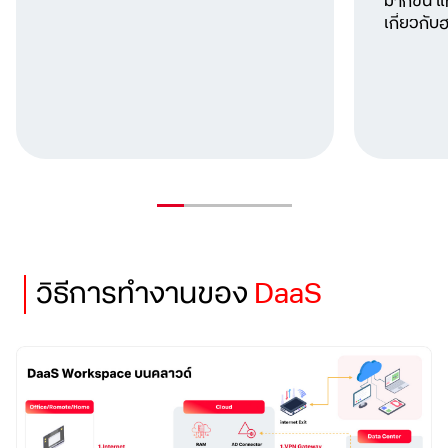
มากขึ้น แ
เกี่ยวกั
วิธีการทำงานของ
DaaS