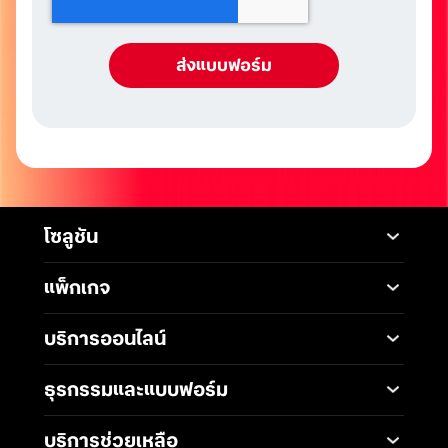
โซลูชัน
Mobile
Desktop Solutions
แพ็กเกจ
Digital Infrastructure
Messaging Service
แพ็กเกจมือถือ
Service
บริการออนไลน์
5G Infrastructure
แพ็กเกจอินเทอร์เน็ต
Smart Solutions
Broadband Internet
TrueBusiness e-service
ธุรกรรมและแบบฟอร์ม
โซลูชันสำหรับ SME
Data Analytics and AI
Business Network
Solutions
ช่องทางการชำระค่าบริการ
Wireless Network
บริการช่วยเหลือ
IoT Management