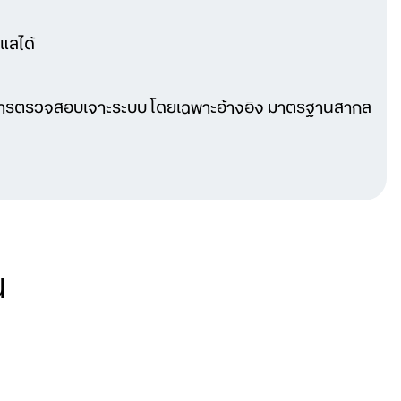
แลได้
นการตรวจสอบเจาะระบบ โดยเฉพาะอ้างอิง มาตรฐานสากล
น