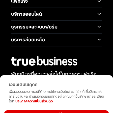
แพ็กเกจ
Digital Infrastructure
Messaging Service
แพ็กเกจมือถือ
Service
บริการออนไลน์
5G Infrastructure
แพ็กเกจอินเทอร์เน็ต
Smart Solutions
Broadband Internet
TrueBusiness e-service
ธุรกรรมและแบบฟอร์ม
โซลูชันสำหรับ SME
Data Analytics and AI
Business Network
Solutions
ช่องทางการชำระค่าบริการ
Wireless Network
บริการช่วยเหลือ
IoT Management
การเพิ่ม-ลด วงเงินทรูมูฟ
Solutions
International Gateway
ติดต่อเรา
เอช
Mobile Security
Telephony and
คำถามที่พบบ่อย
การโอนกรรมสิทธิ์
Communications
Network & Operation
การแต่งตั้งทรูเป็นตัวแทน
Security
Productivity and
หักและนำส่งภาษี ณ ที่จ่าย
Collaboration
พันธมิตรที่คุณวางใจได้ในทุกความสำเร็จ
Security Service
การสมัครบัญชีบัตรเครดิต
เสริมพลังธุรกิจของคุณด้วยโซลูชัน
Cloud Services
Open Network API
เว็บไซต์นี้ใช้คุกกี้
การสมัครบัญชีธนาคาร
นวัตกรรมและการสนับสนุนที่ไม่หยุดยั้ง
เพื่อมอบประสบการณ์ที่ดีในการใช้งานเว็บไซต์ เราใช้คุกกี้เพื่อวิเคราะห์
การขอรับซิมใหม่เนื่องจาก
การใช้งาน และนำเสนอคอนเทนต์ที่ตรงใจคุณมากขึ้น ศึกษารายละเอียด
ซิมเสีย
กดติดตาม
ได้ที่
ประกาศความเป็นส่วนตัว
/ซิมหาย (Swap Sim)