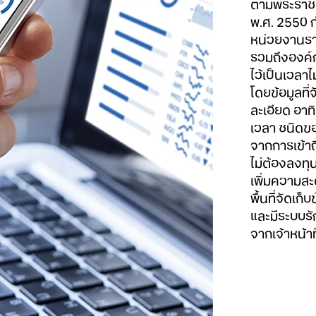
ตามพระราชบ
พ.ศ. 2550 กำ
หน่วยงานรา
รวมถึงองค์
ไว้เป็นเวลา
โดยข้อมูลที
ละเอียด อาท
เวลา ชนิดของ
จากการเข้าถ
ไม่ต้องลงทุน
เพิ่มความส
พื้นที่จัดเ
และมีระบบร
จากเจ้าหน้าท