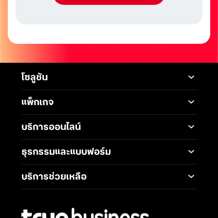
โซลูชัน
Mobile
Desktop Solutions
แพ็กเกจ
Digital Infrastructure
Messaging Service
แพ็กเกจมือถือ
Service
บริการออนไลน์
5G Infrastructure
แพ็กเกจอินเทอร์เน็ต
Smart Solutions
Broadband Internet
TrueBusiness e-service
ธุรกรรมและแบบฟอร์ม
โซลูชันสำหรับ SME
Data Analytics and AI
Business Network
Solutions
ช่องทางการชำระค่าบริการ
Wireless Network
บริการช่วยเหลือ
IoT Management
การเพิ่ม-ลด วงเงินทรูมูฟ
Solutions
International Gateway
ติดต่อเรา
เอช
Mobile Security
Telephony and
คำถามที่พบบ่อย
การโอนกรรมสิทธิ์
Communications
Network & Operation